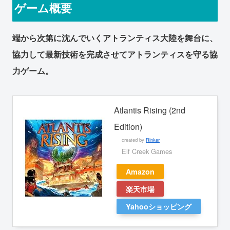
ゲーム概要
端から次第に沈んでいくアトランティス大陸を舞台に、
協力して最新技術を完成させてアトランティスを守る協
力ゲーム。
Atlantis Rising (2nd
Edition)
created by
Rinker
Elf Creek Games
Amazon
楽天市場
Yahooショッピング