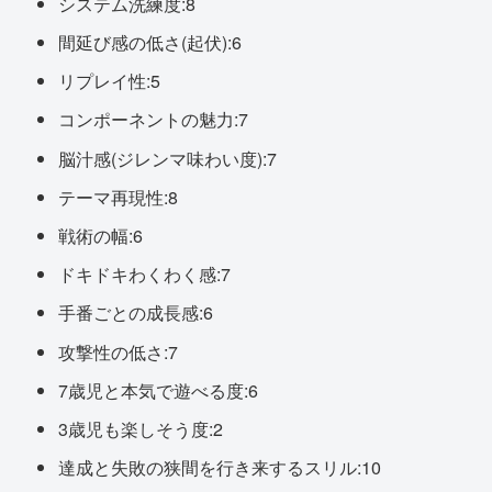
システム洗練度:8
間延び感の低さ(起伏):6
リプレイ性:5
コンポーネントの魅力:7
脳汁感(ジレンマ味わい度):7
テーマ再現性:8
戦術の幅:6
ドキドキわくわく感:7
手番ごとの成長感:6
攻撃性の低さ:7
7歳児と本気で遊べる度:6
3歳児も楽しそう度:2
達成と失敗の狭間を行き来するスリル:10