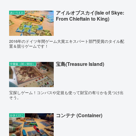
アイルオブスカイ(Isle of Skye:
あいうえお
From Chieftain to King)
2016年のドイツ年間ゲーム大賞エキスパート部門受賞のタイル配
置＆競りゲームです！
宝島(Treasure Island)
中量級（30～90分）
宝探しゲーム！コンパスや定規も使って財宝の有りかを見つけ出
そう。
コンテナ (Container)
かきくけこ