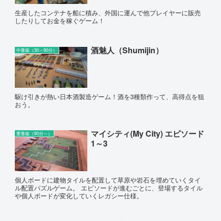
生産したコンテナを船に積み、外国に運んで他プレイヤーに販売
したりしてお金を稼ぐゲーム！
酒魅人（Shumijin）
中量級（30～90分）
駆け引きが熱い日本酒製造ゲーム！酒を3種類作って、高得点を狙
おう。
マイシティ(My City) エピソード
重量級（90分～）
1～3
個人ボードに建物タイルを配置して草原や岩石を埋めていくタイ
ル配置パズルゲーム。 エピソードが進むごとに、登場するタイル
や個人ボードが変化していくレガシー仕様。