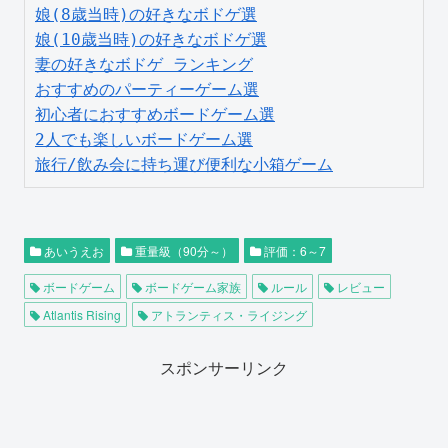
娘(8歳当時)の好きなボドゲ選
娘(10歳当時)の好きなボドゲ選
妻の好きなボドゲ ランキング
おすすめのパーティーゲーム選
初心者におすすめボードゲーム選
2人でも楽しいボードゲーム選
旅行/飲み会に持ち運び便利な小箱ゲーム
あいうえお
重量級（90分～）
評価：6～7
ボードゲーム
ボードゲーム家族
ルール
レビュー
Atlantis Rising
アトランティス・ライジング
スポンサーリンク