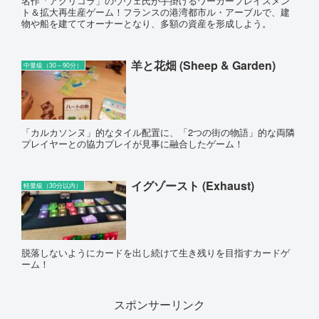
名作「アグリコラ」のウヴェ氏が手掛けるワーカープレイスメン
ト＆拡大再生産ゲーム！フランスの港湾都市ル・アーブルで、建
物や船を建ててオーナーとなり、多額の資産を形成しよう。
羊と花畑 (Sheep & Garden)
中量級（30～90分）
「カルカソンヌ」的なタイル配置に、「2つの街の物語」的な両隣
プレイヤーとの協力プレイが見事に融合したゲーム！
イグゾースト (Exhaust)
軽量級（30分以内）
脱落しないようにカードを出し続けて生き残りを目指すカードゲ
ーム！
スポンサーリンク