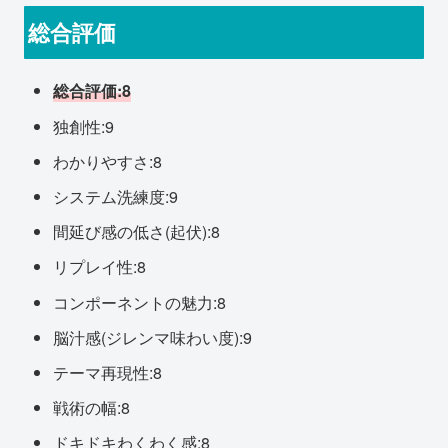
総合評価
総合評価:8
独創性:9
わかりやすさ:8
システム洗練度:9
間延び感の低さ(起伏):8
リプレイ性:8
コンポーネントの魅力:8
脳汁感(ジレンマ味わい度):9
テーマ再現性:8
戦術の幅:8
ドキドキわくわく感:8