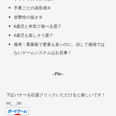
手番ごとの成長感:9
攻撃性の低さ:9
8歳児と本気で遊べる度:7
4歳児も楽しそう度:7
備考：重量級で要素も多いのに、決して複雑では
ないゲームシステムはお見事！
~Fin~
下記バナーを応援クリックいただけると嬉しいです！
m(_ _)m