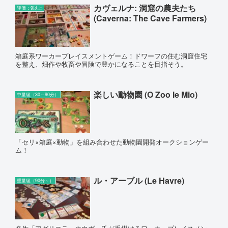
カヴェルナ: 洞窟の農夫たち
評価：9以上
(Caverna: The Cave Farmers)
箱庭系ワーカープレイスメントゲーム！ドワーフの住む洞窟住宅
を整え、畑作や牧畜や冒険で豊かになることを目指そう。
楽しい動物園 (O Zoo le Mio)
中量級（30～90分）
「セリ×箱庭×動物」を組み合わせた動物園開発オークションゲー
ム！
ル・アーブル (Le Havre)
重量級（90分～）