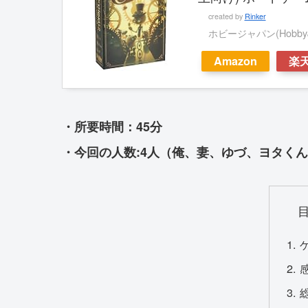
created by
Rinker
ホビージャパン(HobbyJ
Amazon
楽
・所要時間：45分
・今回の人数:4人（俺、妻、ゆづ、ヨタく