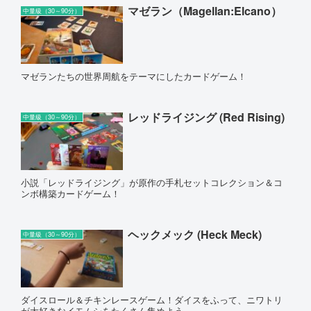
マゼラン（Magellan:Elcano）
中量級（30～90分）
マゼランたちの世界周航をテーマにしたカードゲーム！
レッドライジング (Red Rising)
中量級（30～90分）
小説「レッドライジング」が原作の手札セットコレクション＆コ
ンボ構築カードゲーム！
ヘックメック (Heck Meck)
中量級（30～90分）
ダイスロール＆チキンレースゲーム！ダイスをふって、ニワトリ
が大好きなイモムシをたくさん集めよう。