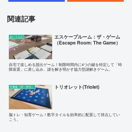
関連記事
エスケープルーム：ザ・ゲーム
あいうえお
（Escape Room: The Game）
自宅で楽しめる脱出ゲーム！制限時間内に4つの鍵を特定して「時
限装置」に差し込み、謎を解き明かす協力型謎解きゲーム。
トリオレット(Triolet)
中量級（30～90分）
脳トレ・知育ゲーム！数字タイルを効率的に配置して得点してい
こう。