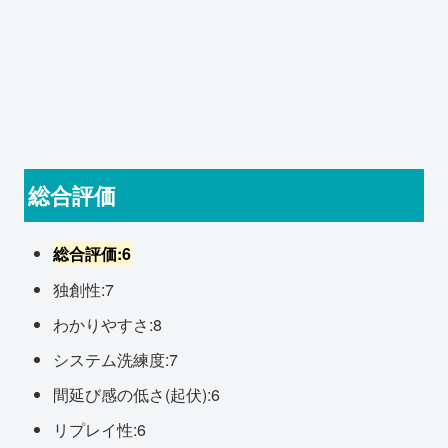
総合評価
総合評価:6
独創性:7
わかりやすさ:8
システム洗練度:7
間延び感の低さ(起伏):6
リプレイ性:6