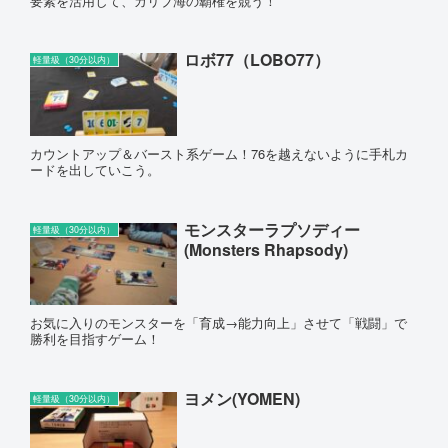
要素を活用して、カリブ海の覇権を競う！
ロボ77（LOBO77）
軽量級（30分以内）
カウントアップ＆バースト系ゲーム！76を越えないように手札カ
ードを出していこう。
モンスターラプソディー
軽量級（30分以内）
(Monsters Rhapsody)
お気に入りのモンスターを「育成→能力向上」させて「戦闘」で
勝利を目指すゲーム！
ヨメン(YOMEN)
軽量級（30分以内）