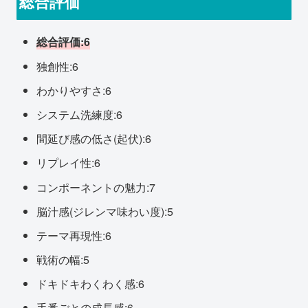
総合評価
総合評価:6
独創性:6
わかりやすさ:6
システム洗練度:6
間延び感の低さ(起伏):6
リプレイ性:6
コンポーネントの魅力:7
脳汁感(ジレンマ味わい度):5
テーマ再現性:6
戦術の幅:5
ドキドキわくわく感:6
手番ごとの成長感:6