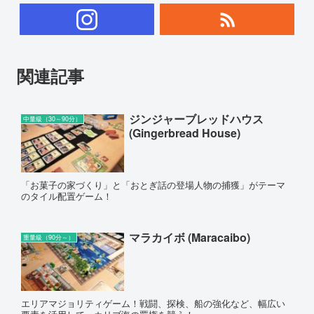
関連記事
ジンジャーブレッドハウス
中量級（30～90分）
(Gingerbread House)
「お菓子の家づくり」と「おとぎ話の登場人物の捕獲」がテーマ
のタイル配置ゲーム！
マラカイボ (Maracaibo)
重量級（90分～）
エリアマジョリティゲーム！戦闘、探検、船の強化など、幅広い