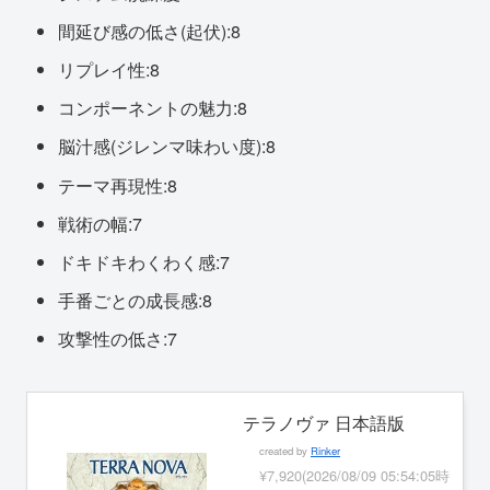
間延び感の低さ(起伏):8
リプレイ性:8
コンポーネントの魅力:8
脳汁感(ジレンマ味わい度):8
テーマ再現性:8
戦術の幅:7
ドキドキわくわく感:7
手番ごとの成長感:8
攻撃性の低さ:7
テラノヴァ 日本語版
created by
Rinker
¥7,920
(2026/08/09 05:54:05時