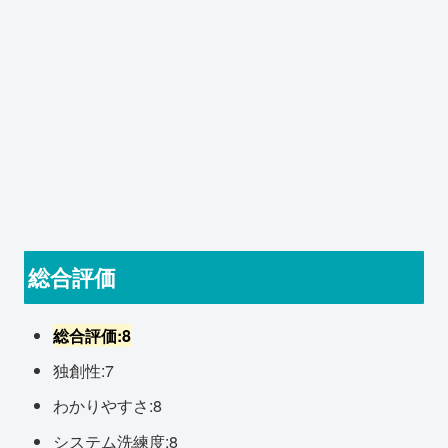
総合評価
総合評価:8
独創性:7
わかりやすさ:8
システム洗練度:8