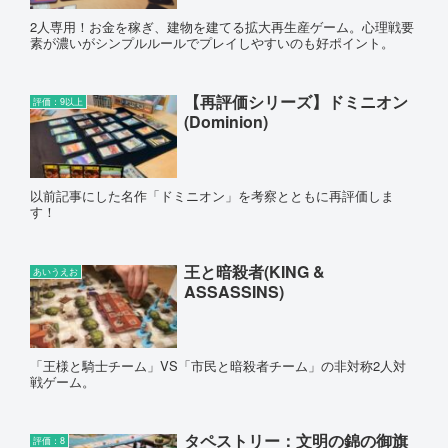
2人専用！お金を稼ぎ、建物を建てる拡大再生産ゲーム。心理戦要
素が濃いがシンプルルールでプレイしやすいのも好ポイント。
【再評価シリーズ】ドミニオン
評価：9以上
(Dominion)
以前記事にした名作「ドミニオン」を考察とともに再評価しま
す！
王と暗殺者(KING &
あいうえお
ASSASSINS)
「王様と騎士チーム」VS「市民と暗殺者チーム」の非対称2人対
戦ゲーム。
タペストリー：文明の錦の御旗
評価：8