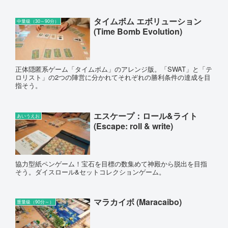
タイムボム エボリューション
中量級（30～90分）
(Time Bomb Evolution)
正体隠匿系ゲーム「タイムボム」のアレンジ版。「SWAT」と「テ
ロリスト」の2つの陣営に分かれてそれぞれの勝利条件の達成を目
指そう。
エスケープ：ロール&ライト
あいうえお
(Escape: roll & write)
協力型紙ペンゲーム！宝石を目標の数集めて神殿から脱出を目指
そう。ダイスロール&セットコレクションゲーム。
マラカイボ (Maracaibo)
重量級（90分～）