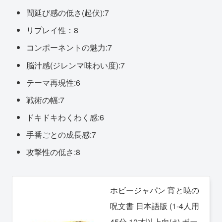
間延び感の低さ(起伏):7
リプレイ性：8
コンポーネントの魅力:7
脳汁感(ジレンマ味わい度):7
テーマ再現性:6
戦術の幅:7
ドキドキわくわく感:6
手番ごとの成長感:7
攻撃性の低さ:8
ホビージャパン 宵と暁の
呪文書 日本語版 (1-4人用
45分 12才以上向け) ボー