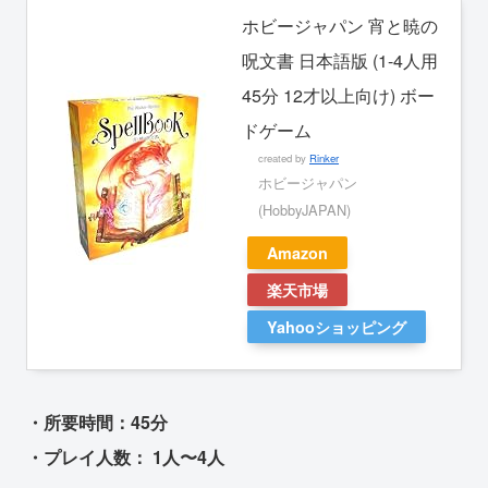
ホビージャパン 宵と暁の
呪文書 日本語版 (1-4人用
45分 12才以上向け) ボー
ドゲーム
created by
Rinker
ホビージャパン
(HobbyJAPAN)
Amazon
楽天市場
Yahooショッピング
・所要時間：45分
・プレイ人数： 1人〜4人