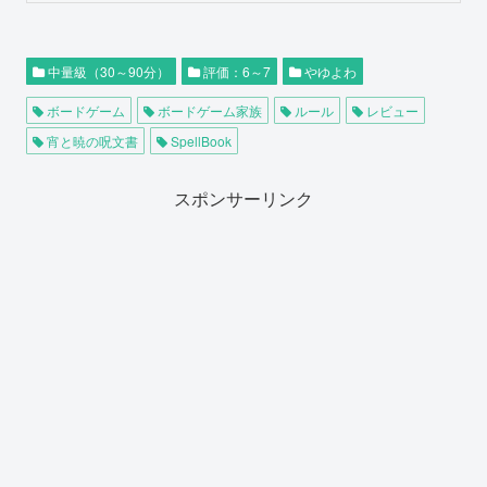
中量級（30～90分）
評価：6～7
やゆよわ
ボードゲーム
ボードゲーム家族
ルール
レビュー
宵と暁の呪文書
SpellBook
スポンサーリンク