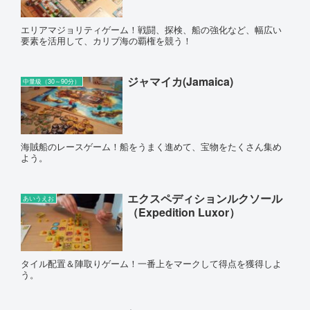
エリアマジョリティゲーム！戦闘、探検、船の強化など、幅広い
要素を活用して、カリブ海の覇権を競う！
ジャマイカ(Jamaica)
中量級（30～90分）
海賊船のレースゲーム！船をうまく進めて、宝物をたくさん集め
よう。
エクスペディションルクソール
あいうえお
（Expedition Luxor）
タイル配置＆陣取りゲーム！一番上をマークして得点を獲得しよ
う。